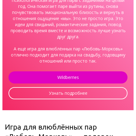
Психологическая игра для пары с заданиями на целый
год. Она помогает паре выйти из рутины, снова
почувствовать эмоциональную близость и вернуть в
отношения ощущение «мы». Это не просто игра. Это
идеи для свиданий, романтические задания, повод
проводить время вместе и возможность лучше узнать
друг друга.
А ещё игра для влюблённых пар «Любовь-Морковь»
отлично подходит для подарка на свадьбу, годовщину
отношений или просто так.
Wildberries
Узнать подробнее
Игра для влюблённых пар